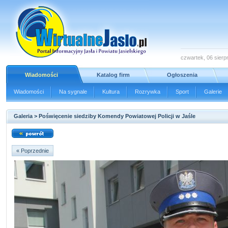
czwartek, 06 sierp
Wiadomości
Katalog firm
Ogłoszenia
Wiadomości
Na sygnale
Kultura
Rozrywka
Sport
Galerie
Galeria > Poświęcenie siedziby Komendy Powiatowej Policji w Jaśle
« Poprzednie